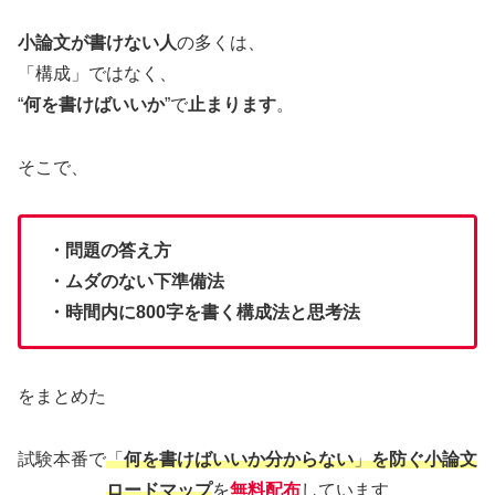
小論文が書けない人
の多くは、
「構成」ではなく、
“
何を書けばいいか
”で
止まります
。
そこで、
・問題の答え方
・ムダのない下準備法
・時間内に800字を書く構成法と思考法
をまとめた
試験本番で
「
何を書けばいいか分からない
」
を防ぐ小論文
ロードマップ
を
無料配布
しています