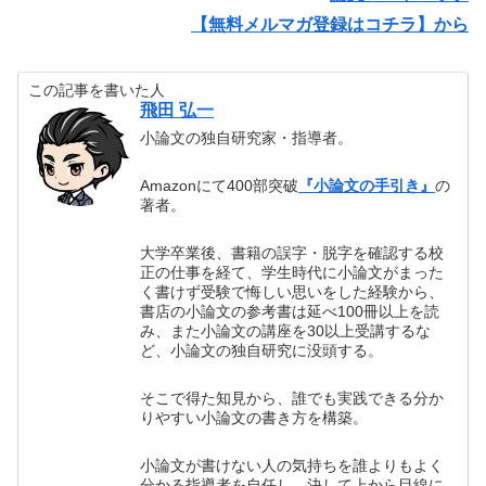
【無料メルマガ登録はコチラ】から
この記事を書いた人
飛田 弘一
小論文の独自研究家・指導者。
Amazonにて400部突破
『小論文の手引き』
の
著者。
大学卒業後、書籍の誤字・脱字を確認する校
正の仕事を経て、学生時代に小論文がまった
く書けず受験で悔しい思いをした経験から、
書店の小論文の参考書は延べ100冊以上を読
み、また小論文の講座を30以上受講するな
ど、小論文の独自研究に没頭する。
そこで得た知見から、誰でも実践できる分か
りやすい小論文の書き方を構築。
小論文が書けない人の気持ちを誰よりもよく
分かる指導者を自任し、決して上から目線に