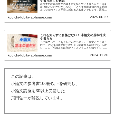
や書き出しを解説
高校生の読書感想文の書き方で悩んでいませんか？「何を
書けばいいのか分からない」「どうすれば評価される感想
文になるの？」と不安に感じる人も多いでしょう。高校生
の読書感想文では、本の内容をまとめるだけでなく、自分
の考えや気づきを論理的に表現する...
2025.06.27
kouichi-tobita-at-home.com
これを知らずに合格はない！ 小論文の基本構成
や書き方
「小論文って、そもそもどんなもの？」「作文とどう違う
の？」というのは受験生からよく聞かれる質問です。しか
し、この「小論文とは何か？」ということを知らずして、
合格はないと思ってください。小論文の基本構成が分から
ずに、小論文の試験で合格点を取る...
2024.11.30
kouichi-tobita-at-home.com
この記事は、
小論文の参考書100冊以上を研究し、
小論文講座を30以上受講した
飛田弘一が解説しています。