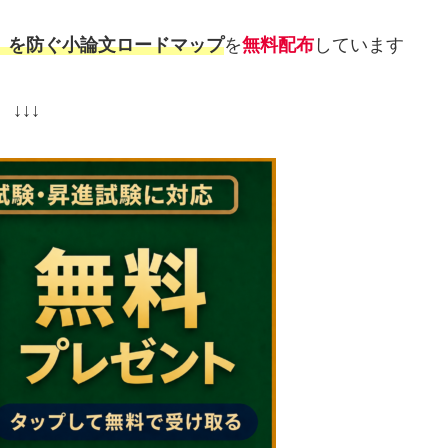
」
を防ぐ小論文ロードマップ
を
無料配布
しています
↓↓↓