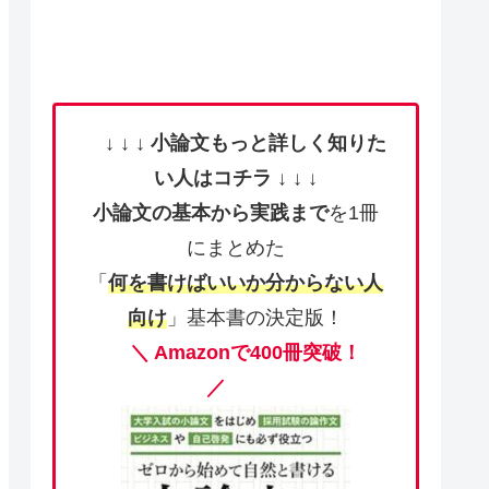
↓ ↓ ↓
小論文もっと詳しく知りた
い人はコチラ
↓ ↓ ↓
小論文の基本から実践まで
を1冊
にまとめた
「
何を書けばいいか分からない人
向け
」基本書の決定版！
＼ Amazonで400冊突破！
／