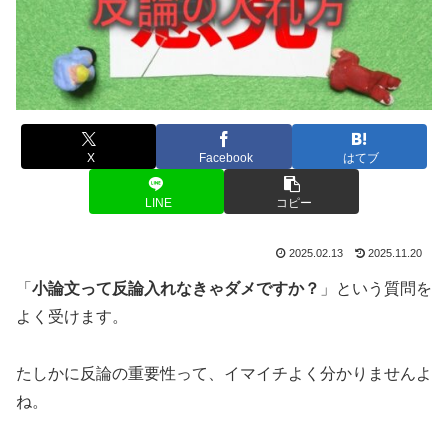
X
Facebook
はてブ
LINE
コピー
2025.02.13
2025.11.20
「
小論文って反論入れなきゃダメですか？
」という質問を
よく受けます。
たしかに反論の重要性って、イマイチよく分かりませんよ
ね。