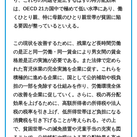
り、これらの問題を是正するはずの再分配効果
は、OECD 21カ国中で極めて低い水準にあり、働
くひとり親、特に母親のひとり親世帯が貧困に陥
る要因が整っているといえる。
この現状を改善するために、残業など長時間労働
の是正と同一労働・同一賃金により男女間の賃金
格差是正の実施が必要である。また法律で定めら
れた育児休業の完全実施を企業に促す。これらを
積極的に進める企業に、国として公的補助や税負
担の一部を免除する仕組みを作り、労働環境全体
の改善を企業に促していく。さらに、税の再分配
効果を上げるために、高額所得者の所得税や法人
税の税率を引き上げ、低所得世帯ほど負担になる
消費税を引き下げることが考えられる。その上
で、貧困世帯への減免措置や児童手当の充実も図