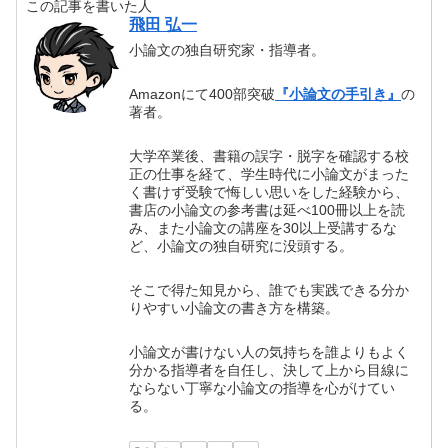
この記事を書いた人
飛田 弘一
小論文の独自研究家・指導者。
Amazonにて400部突破
『小論文の手引き』
の
著者。
大学卒業後、書籍の誤字・脱字を確認する校
正の仕事を経て、学生時代に小論文がまった
く書けず受験で悔しい思いをした経験から、
書店の小論文の参考書は延べ100冊以上を読
み、また小論文の講座を30以上受講するな
ど、小論文の独自研究に没頭する。
そこで得た知見から、誰でも実践できる分か
りやすい小論文の書き方を構築。
小論文が書けない人の気持ちを誰よりもよく
分かる指導者を自任し、決して上から目線に
ならない丁寧な小論文の指導を心がけてい
る。