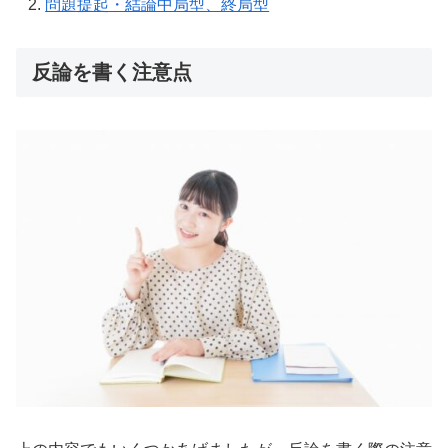
問題提起・結論中局型、終局型
反論を書く注意点