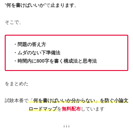
“
何を書けばいいか
”で
止まります
。
そこで、
・問題の答え方
・ムダのない下準備法
・時間内に800字を書く構成法と思考法
をまとめた
試験本番で
「
何を書けばいいか分からない
」
を防ぐ小論文
ロードマップ
を
無料配布
しています
↓↓↓