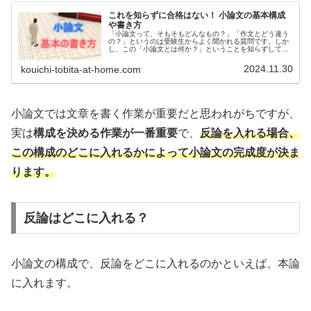
これを知らずに合格はない！ 小論文の基本構成
や書き方
「小論文って、そもそもどんなもの？」「作文とどう違う
の？」というのは受験生からよく聞かれる質問です。しか
し、この「小論文とは何か？」ということを知らずして、
合格はないと思ってください。小論文の基本構成が分から
ずに、小論文の試験で合格点を取る...
2024.11.30
kouichi-tobita-at-home.com
小論文では文章を書く作業が重要だと思われがちですが、
実は
構成を決める作業が一番重要
で、
反論を入れる場合、
この構成のどこに入れるかによって小論文の完成度が決ま
ります。
反論はどこに入れる？
小論文の構成で、反論をどこに入れるのかといえば、本論
に入れます。