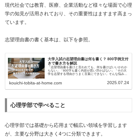
現代社会では教育、医療、企業活動など様々な場面で心理
学の知見が活用されており、その重要性はますます高まっ
ています。
志望理由書の書く基本は、以下を参照。
大学入試の志望理由書は何を書く？ 800字例文付
きで書き方を解説
「志望理由書を書けと言われても、何を書けばいいかわか
らない」「800字も書く内容が思い浮かばない」「その大
学を志望する理由がうまく言葉にできない」そんな悩みを
抱えていませんか？志望理由書は大学入試で重要な書類で
すが、多くの受験生が書き出しの...
2025.07.24
kouichi-tobita-at-home.com
心理学部で学べること
心理学部では基礎から応用まで幅広い領域を学習します
が、主要な分野は大きく4つに分類できます。