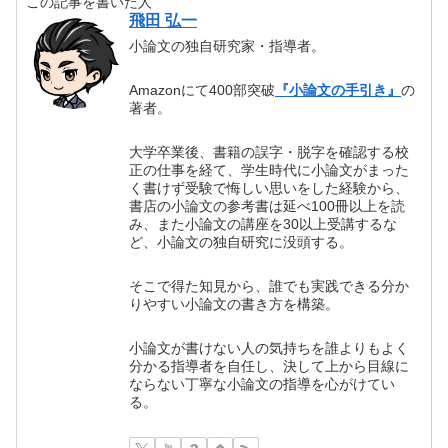
この記事を書いた人
飛田 弘一
小論文の独自研究家・指導者。
Amazonにて400部突破
『小論文の手引き』
の
著者。
大学卒業後、書籍の誤字・脱字を確認する校
正の仕事を経て、学生時代に小論文がまった
く書けず受験で悔しい思いをした経験から、
書店の小論文の参考書は延べ100冊以上を読
み、また小論文の講座を30以上受講するな
ど、小論文の独自研究に没頭する。
そこで得た知見から、誰でも実践できる分か
りやすい小論文の書き方を構築。
小論文が書けない人の気持ちを誰よりもよく
分かる指導者を自任し、決して上から目線に
ならない丁寧な小論文の指導を心がけてい
る。