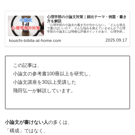
心理学部の小論文対策｜頻出テーマ・例題・書き
方を解説
「心理学部の小論文の書き方が分からない」「どんな視点
で書けばいいの？」そんな悩みを抱えていませんか？心理
学部の小論文には明確な評価ポイントがあり、心理学的な
視点から社会問題や人間行動を分析・考察する力が求めら
れます。また、単なる感想ではなく...
2025.09.17
kouichi-tobita-at-home.com
この記事は、
小論文の参考書100冊以上を研究し、
小論文講座を30以上受講した
飛田弘一が解説しています。
小論文が書けない人
の多くは、
「構成」ではなく、