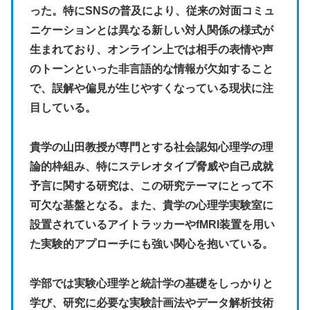
った。特に
SNS
の普及により、従来の対面コミュ
ニケーションとは異なる新しい対人関係の様式が
生まれており、オンライン上では相手の表情や声
のトーンといった非言語的な情報が欠如すること
で、誤解や偏見が生じやすくなっている現状に注
目している。
貴学の山田教授が専門とする社会認知心理学の理
論的枠組み、特にステレオタイプ脅威や自己成就
予言に関する研究は、この研究テーマにとって不
可欠な基盤となる。また、貴学の心理学実験室に
設置されているアイトラッカーや
fMRI
装置を用い
た実験的アプローチにも強い関心を抱いている。
学部では実験心理学と統計学の基礎をしっかりと
学び、研究に必要な実験計画法やデータ解析技術