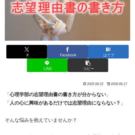
X
Facebook
はてブ
LINE
コピー
2025.08.22
2026.06.17
「
心理学部の志望理由書の書き方が分からない
」
「
人の心に興味があるだけでは志望理由にならない？
」
そんな悩みを抱えていませんか？