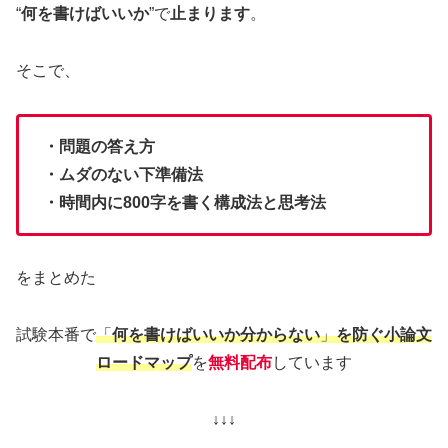
“
何を書けばいいか
”で
止まります
。
そこで、
・問題の答え方
・ムダのない下準備法
・時間内に800字を書く構成法と思考法
をまとめた
試験本番で
「
何を書けばいいか分からない
」
を防ぐ小論文
ロードマップ
を
無料配布
しています
↓↓↓