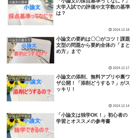
「小論文の採点基準ってなに？」
小論文の基本
大学入試での評価や文字数の基準
は？
2024.12.18
小論文の要約は〇〇がコツ！課題
小論文の書き方
文型の問題から要約全体の「まと
め方」まで
2024.12.17
小論文の添削、無料アプリや裏ワ
小論文の学習法
ザ公開！「添削どうする？」がス
ッキリ！
2024.12.14
「小論文は独学OK！」初心者の
小論文の学習法
学習とオススメの参考書