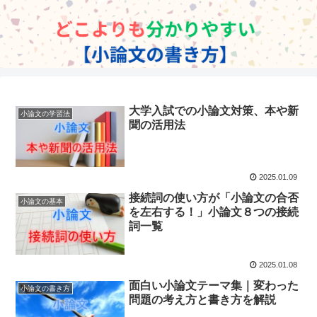
大学入試での小論文対策、本や新
小論文の学習法
聞の活用法
2025.01.09
接続詞の使い方が「小論文の合否
小論文の基本
を左右する！」小論文８つの接続
詞一覧
2025.01.08
面白い小論文テーマ集｜変わった
小論文の書き方
問題の考え方と書き方を解説