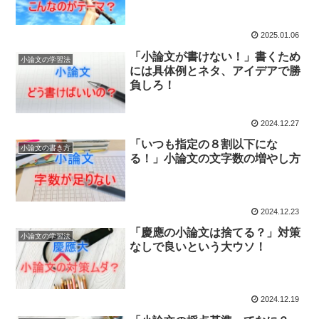
2025.01.06
「小論文が書けない！」書くため
小論文の学習法
には具体例とネタ、アイデアで勝
負しろ！
2024.12.27
「いつも指定の８割以下にな
小論文の書き方
る！」小論文の文字数の増やし方
2024.12.23
「慶應の小論文は捨てる？」対策
小論文の学習法
なしで良いという大ウソ！
2024.12.19