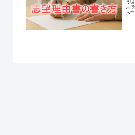
う理
志望
って