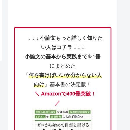
↓ ↓ ↓
小論文もっと詳しく知りた
い人はコチラ
↓ ↓ ↓
小論文の基本から実践まで
を1冊
にまとめた
「
何を書けばいいか分からない人
向け
」基本書の決定版！
＼ Amazonで400冊突破！
／