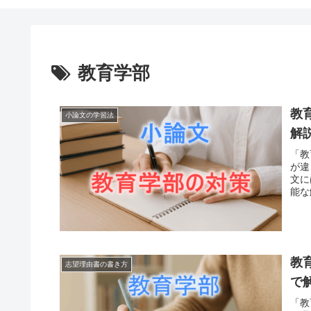
教育学部
教
小論文の学習法
解
「教
が違
文に
能な
教
志望理由書の書き方
で
「教