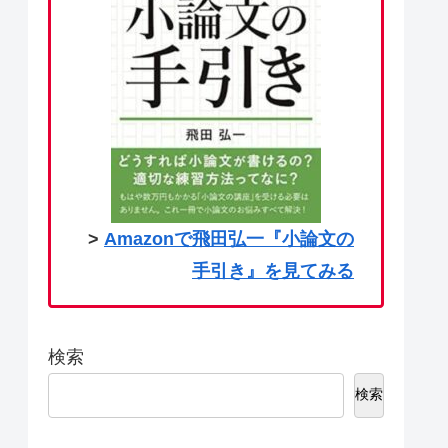
>
Amazonで飛田弘一『小論文の
手引き』を見てみる
検索
検索