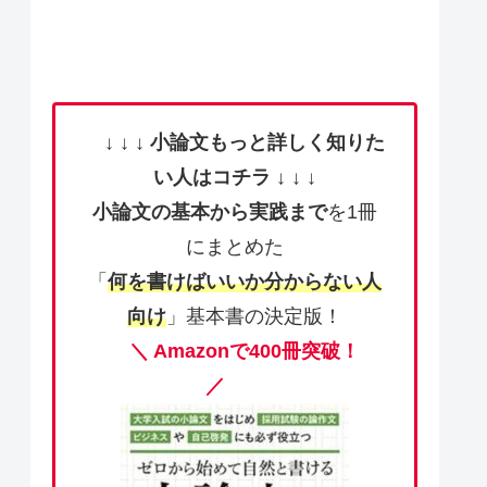
↓ ↓ ↓
小論文もっと詳しく知りた
い人はコチラ
↓ ↓ ↓
小論文の基本から実践まで
を1冊
にまとめた
「
何を書けばいいか分からない人
向け
」基本書の決定版！
＼ Amazonで400冊突破！
／