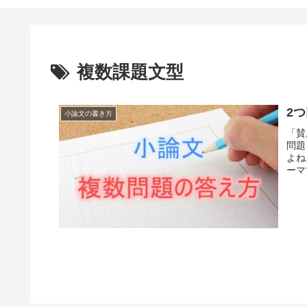
複数課題文型
2
小論文の書き方
「賛
問題
よね
ーマ