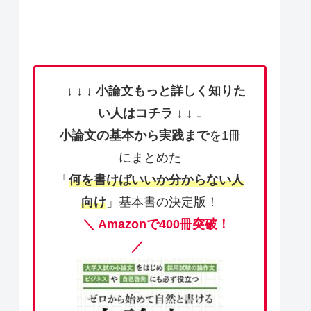
↓ ↓ ↓
小論文もっと詳しく知りた
い人はコチラ
↓ ↓ ↓
小論文の基本から実践まで
を1冊
にまとめた
「
何を書けばいいか分からない人
向け
」基本書の決定版！
＼ Amazonで400冊突破！
／