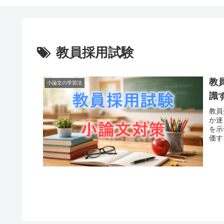
教員採用試験
教
小論文の学習法
識
教員
か迷
を示
価す