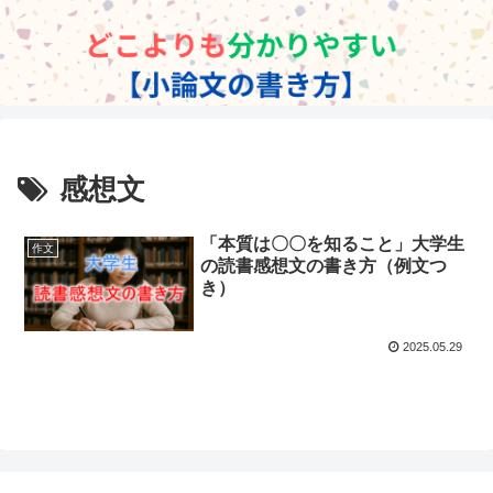
感想文
「本質は〇〇を知ること」大学生
作文
の読書感想文の書き方（例文つ
き）
2025.05.29