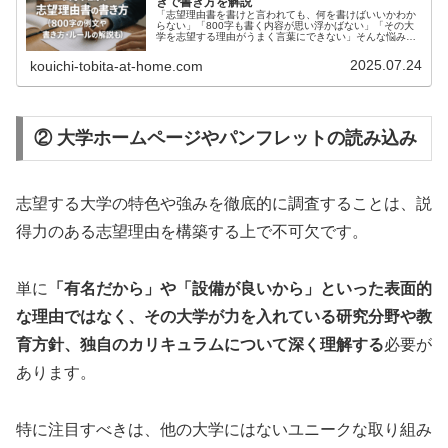
きで書き方を解説
「志望理由書を書けと言われても、何を書けばいいかわか
らない」「800字も書く内容が思い浮かばない」「その大
学を志望する理由がうまく言葉にできない」そんな悩みを
抱えていませんか？志望理由書は大学入試で重要な書類で
すが、多くの受験生が書き出しの...
2025.07.24
kouichi-tobita-at-home.com
② 大学ホームページやパンフレットの読み込み
志望する大学の特色や強みを徹底的に調査することは、説
得力のある志望理由を構築する上で不可欠です。
単に
「有名だから」や「設備が良いから」といった表面的
な理由ではなく、その大学が力を入れている研究分野や教
育方針、独自のカリキュラムについて深く理解する
必要が
あります。
特に注目すべきは、他の大学にはないユニークな取り組み