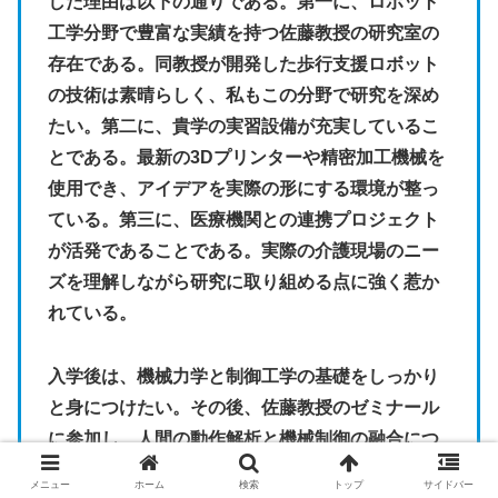
した理由は以下の通りである。第一に、ロボット
工学分野で豊富な実績を持つ佐藤教授の研究室の
存在である。同教授が開発した歩行支援ロボット
の技術は素晴らしく、私もこの分野で研究を深め
たい。第二に、貴学の実習設備が充実しているこ
とである。最新の3Dプリンターや精密加工機械を
使用でき、アイデアを実際の形にする環境が整っ
ている。第三に、医療機関との連携プロジェクト
が活発であることである。実際の介護現場のニー
ズを理解しながら研究に取り組める点に強く惹か
れている。
入学後は、機械力学と制御工学の基礎をしっかり
と身につけたい。その後、佐藤教授のゼミナール
に参加し、人間の動作解析と機械制御の融合につ
いて研究したい。具体的には、高齢者の歩行パタ
メニュー
ホーム
検索
トップ
サイドバー