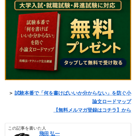
＞
試験本番で「何を書けばいいか分からない」を防ぐ小
論文ロードマップ
【無料メルマガ登録はコチラ】から
この記事を書いた人
飛田 弘一