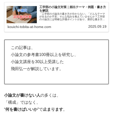
工学部の小論文対策｜頻出テーマ・例題・書き方
を解説
「工学部の小論文の書き方が分からない」「どんなテーマ
が出るのか不安」そんな悩みを抱えていませんか？工学部
の小論文には明確な評価ポイントがあり、適切な書き方を
身につければ合格への道筋が見えてきます。工学部では、
論理的思考力や技術的な視点から課...
2025.09.19
kouichi-tobita-at-home.com
この記事は、
小論文の参考書100冊以上を研究し、
小論文講座を30以上受講した
飛田弘一が解説しています。
小論文が書けない人
の多くは、
「構成」ではなく、
“
何を書けばいいか
”で
止まります
。